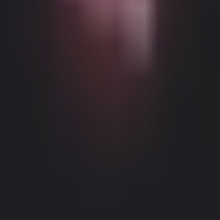
Возможный контент с возрастными ограничениями
Этот веб-сайт (Dream Companion) содержит контент с
возрастными ограничениями. Для его использования вы
должны быть не моложе 18 лет и достичь совершеннолетия и
правового согласия согласно законам применимой
юрисдикции, из которой вы получаете доступ к этому веб-
сайту.
Нажимая кнопку 'Мне больше 18, продолжить' и входя в
Dream Companion, вы тем самым (1) соглашаетесь с нашими
Условиями использования; и (2) под страхом
лжесвидетельства подтверждаете, что вам больше 18 лет или
вы достигли совершеннолетия в вашем местоположении.
Правовое уведомление
|
Политика конфиденциальности