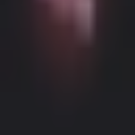
Возможный контент с возрастными ограничениями
Этот веб-сайт (Dream Companion) содержит контент с
возрастными ограничениями. Для его использования вы
должны быть не моложе 18 лет и достичь совершеннолетия и
правового согласия согласно законам применимой
юрисдикции, из которой вы получаете доступ к этому веб-
сайту.
Нажимая кнопку 'Мне больше 18, продолжить' и входя в
Dream Companion, вы тем самым (1) соглашаетесь с нашими
Условиями использования; и (2) под страхом
лжесвидетельства подтверждаете, что вам больше 18 лет или
вы достигли совершеннолетия в вашем местоположении.
Правовое уведомление
|
Политика конфиденциальности