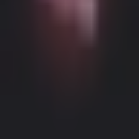
Возможный контент с возрастными ограничениями
Этот веб-сайт (Dream Companion) содержит контент с
возрастными ограничениями. Для его использования вы
должны быть не моложе 18 лет и достичь совершеннолетия и
правового согласия согласно законам применимой
юрисдикции, из которой вы получаете доступ к этому веб-
сайту.
Нажимая кнопку 'Мне больше 18, продолжить' и входя в
Dream Companion, вы тем самым (1) соглашаетесь с нашими
Условиями использования; и (2) под страхом
Правовое уведомление
|
Политика конфиденциальности
лжесвидетельства подтверждаете, что вам больше 18 лет или
вы достигли совершеннолетия в вашем местоположении.