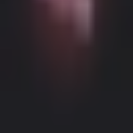
Возможный контент с возрастными ограничениями
Этот веб-сайт (Dream Companion) содержит контент с
возрастными ограничениями. Для его использования вы
должны быть не моложе 18 лет и достичь совершеннолетия и
правового согласия согласно законам применимой
юрисдикции, из которой вы получаете доступ к этому веб-
сайту.
Нажимая кнопку 'Мне больше 18, продолжить' и входя в
Dream Companion, вы тем самым (1) соглашаетесь с нашими
Условиями использования; и (2) под страхом
Правовое уведомление
|
Политика конфиденциальности
лжесвидетельства подтверждаете, что вам больше 18 лет или
вы достигли совершеннолетия в вашем местоположении.