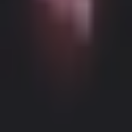
Возможный контент с возрастными ограничениями
Этот веб-сайт (Dream Companion) содержит контент с
возрастными ограничениями. Для его использования вы
должны быть не моложе 18 лет и достичь совершеннолетия и
правового согласия согласно законам применимой
юрисдикции, из которой вы получаете доступ к этому веб-
сайту.
Нажимая кнопку 'Мне больше 18, продолжить' и входя в
Dream Companion, вы тем самым (1) соглашаетесь с нашими
Условиями использования; и (2) под страхом
Правовое уведомление
|
Политика конфиденциальности
лжесвидетельства подтверждаете, что вам больше 18 лет или
вы достигли совершеннолетия в вашем местоположении.