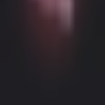
Возможный контент с возрастными ограничениями
Этот веб-сайт (Dream Companion) содержит контент с
возрастными ограничениями. Для его использования вы
должны быть не моложе 18 лет и достичь совершеннолетия и
правового согласия согласно законам применимой
юрисдикции, из которой вы получаете доступ к этому веб-
сайту.
Нажимая кнопку 'Мне больше 18, продолжить' и входя в
Dream Companion, вы тем самым (1) соглашаетесь с нашими
Условиями использования; и (2) под страхом
Правовое уведомление
|
Политика конфиденциальности
лжесвидетельства подтверждаете, что вам больше 18 лет или
вы достигли совершеннолетия в вашем местоположении.