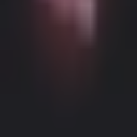
Возможный контент с возрастными ограничениями
Этот веб-сайт (Dream Companion) содержит контент с
возрастными ограничениями. Для его использования вы
должны быть не моложе 18 лет и достичь совершеннолетия и
правового согласия согласно законам применимой
юрисдикции, из которой вы получаете доступ к этому веб-
сайту.
Нажимая кнопку 'Мне больше 18, продолжить' и входя в
Dream Companion, вы тем самым (1) соглашаетесь с нашими
Условиями использования; и (2) под страхом
Правовое уведомление
|
Политика конфиденциальности
лжесвидетельства подтверждаете, что вам больше 18 лет или
вы достигли совершеннолетия в вашем местоположении.