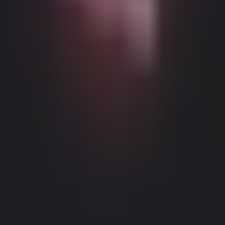
Возможный контент с возрастными ограничениями
Этот веб-сайт (Dream Companion) содержит контент с
возрастными ограничениями. Для его использования вы
должны быть не моложе 18 лет и достичь совершеннолетия и
правового согласия согласно законам применимой
юрисдикции, из которой вы получаете доступ к этому веб-
сайту.
Нажимая кнопку 'Мне больше 18, продолжить' и входя в
Dream Companion, вы тем самым (1) соглашаетесь с нашими
Условиями использования; и (2) под страхом
Правовое уведомление
|
Политика конфиденциальности
лжесвидетельства подтверждаете, что вам больше 18 лет или
вы достигли совершеннолетия в вашем местоположении.