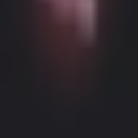
Возможный контент с возрастными ограничениями
Этот веб-сайт (Dream Companion) содержит контент с
возрастными ограничениями. Для его использования вы
должны быть не моложе 18 лет и достичь совершеннолетия и
правового согласия согласно законам применимой
юрисдикции, из которой вы получаете доступ к этому веб-
сайту.
Нажимая кнопку 'Мне больше 18, продолжить' и входя в
Dream Companion, вы тем самым (1) соглашаетесь с нашими
Условиями использования; и (2) под страхом
Правовое уведомление
|
Политика конфиденциальности
лжесвидетельства подтверждаете, что вам больше 18 лет или
вы достигли совершеннолетия в вашем местоположении.