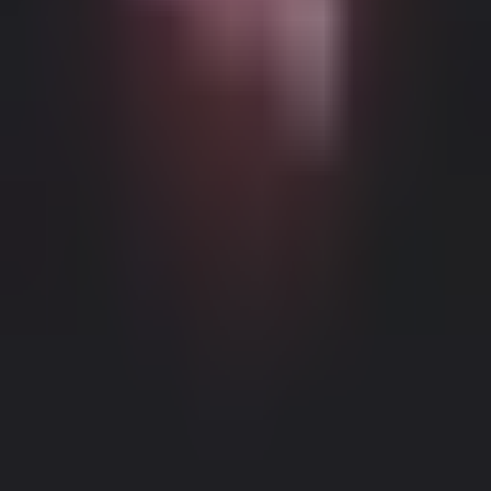
Возможный контент с возрастными ограничениями
Этот веб-сайт (Dream Companion) содержит контент с
возрастными ограничениями. Для его использования вы
должны быть не моложе 18 лет и достичь совершеннолетия и
правового согласия согласно законам применимой
юрисдикции, из которой вы получаете доступ к этому веб-
сайту.
Нажимая кнопку 'Мне больше 18, продолжить' и входя в
Dream Companion, вы тем самым (1) соглашаетесь с нашими
Условиями использования; и (2) под страхом
Правовое уведомление
|
Политика конфиденциальности
лжесвидетельства подтверждаете, что вам больше 18 лет или
вы достигли совершеннолетия в вашем местоположении.