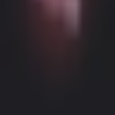
Возможный контент с возрастными ограничениями
Этот веб-сайт (Dream Companion) содержит контент с
возрастными ограничениями. Для его использования вы
должны быть не моложе 18 лет и достичь совершеннолетия и
правового согласия согласно законам применимой
юрисдикции, из которой вы получаете доступ к этому веб-
сайту.
Нажимая кнопку 'Мне больше 18, продолжить' и входя в
Dream Companion, вы тем самым (1) соглашаетесь с нашими
Условиями использования; и (2) под страхом
Правовое уведомление
|
Политика конфиденциальности
лжесвидетельства подтверждаете, что вам больше 18 лет или
вы достигли совершеннолетия в вашем местоположении.