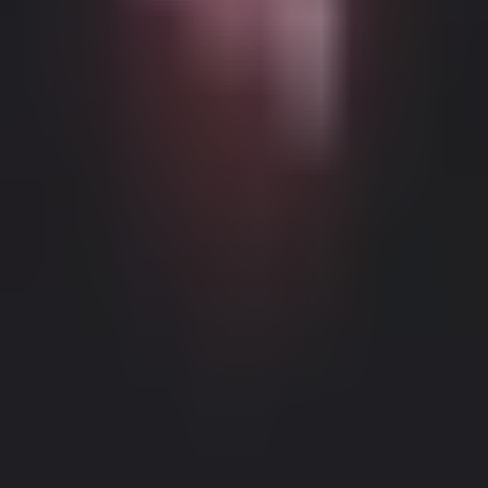
Возможный контент с возрастными ограничениями
Этот веб-сайт (Dream Companion) содержит контент с
возрастными ограничениями. Для его использования вы
должны быть не моложе 18 лет и достичь совершеннолетия и
правового согласия согласно законам применимой
юрисдикции, из которой вы получаете доступ к этому веб-
сайту.
Нажимая кнопку 'Мне больше 18, продолжить' и входя в
Dream Companion, вы тем самым (1) соглашаетесь с нашими
Условиями использования; и (2) под страхом
Правовое уведомление
|
Политика конфиденциальности
лжесвидетельства подтверждаете, что вам больше 18 лет или
вы достигли совершеннолетия в вашем местоположении.