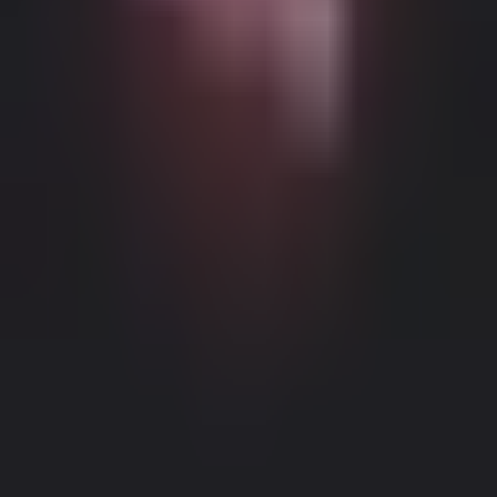
Возможный контент с возрастными ограничениями
Этот веб-сайт (Dream Companion) содержит контент с
возрастными ограничениями. Для его использования вы
должны быть не моложе 18 лет и достичь совершеннолетия и
правового согласия согласно законам применимой
юрисдикции, из которой вы получаете доступ к этому веб-
сайту.
Нажимая кнопку 'Мне больше 18, продолжить' и входя в
Dream Companion, вы тем самым (1) соглашаетесь с нашими
Условиями использования; и (2) под страхом
лжесвидетельства подтверждаете, что вам больше 18 лет или
вы достигли совершеннолетия в вашем местоположении.
Правовое уведомление
|
Политика конфиденциальности