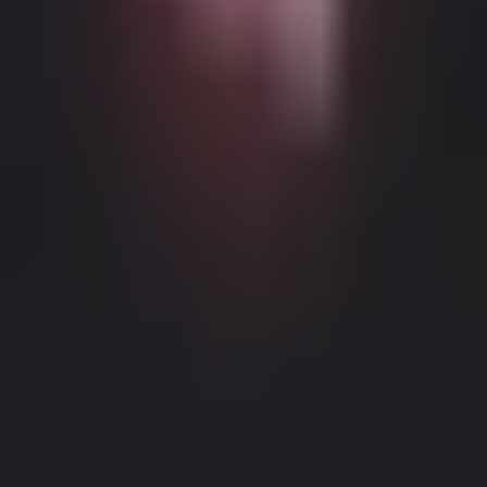
Możliwe Treści Ograniczone Wiekowo
Ta strona internetowa (Dream Companion) zawiera treści
ograniczone wiekowo. Aby z niej korzystać, musisz mieć co
najmniej 18 lat i osiągnąć wiek pełnoletności oraz zgodę prawną
zgodnie z prawem obowiązującym w jurysdykcji, z której
uzyskujesz dostęp do tej strony.
Klikając przycisk 'Mam ponad 18
lat, Kontynuuj' i wchodząc na Dream Companion, niniejszym (1)
zgadzasz się na nasze Warunki Użytkowania; oraz (2) pod groźbą
krzywoprzysięstwa, poświadczasz, że masz ponad 18 lat lub wiek
Informacje Prawne
|
Polityka Prywatności
pełnoletności w twojej lokalizacji.
Obraz
Film
Mode
Presets