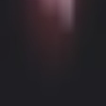
Möglicher altersbeschränkter Inhalt
Diese Website (Dream Companion) enthält altersbeschränkte
Inhalte. Um sie zu nutzen, müssen Sie mindestens 18 Jahre alt und
volljährig sein und die gesetzliche Einwilligung unter den Gesetzen
der entsprechenden Gerichtsbarkeit haben, von der aus Sie auf diese
Website zugreifen.
Durch Klicken auf die Schaltfläche 'Ich bin über
18, Fortfahren' und durch das Betreten von Dream Companion
stimmen Sie hiermit (1) unseren Nutzungsbedingungen zu; und (2)
bestätigen unter Strafe des Meineids, dass Sie über 18 Jahre alt oder
Impressum
|
Datenschutzrichtlinie
volljährig an Ihrem Standort sind.