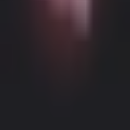
Möglicher altersbeschränkter Inhalt
Diese Website (Dream Companion) enthält altersbeschränkte
Inhalte. Um sie zu nutzen, müssen Sie mindestens 18 Jahre alt und
volljährig sein und die gesetzliche Einwilligung unter den Gesetzen
der entsprechenden Gerichtsbarkeit haben, von der aus Sie auf diese
Website zugreifen.
Durch Klicken auf die Schaltfläche 'Ich bin über
18, Fortfahren' und durch das Betreten von Dream Companion
stimmen Sie hiermit (1) unseren Nutzungsbedingungen zu; und (2)
bestätigen unter Strafe des Meineids, dass Sie über 18 Jahre alt oder
volljährig an Ihrem Standort sind.
Impressum
|
Datenschutzrichtlinie