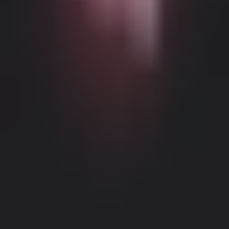
Möglicher altersbeschränkter Inhalt
Diese Website (Dream Companion) enthält altersbeschränkte
Inhalte. Um sie zu nutzen, müssen Sie mindestens 18 Jahre alt und
volljährig sein und die gesetzliche Einwilligung unter den Gesetzen
der entsprechenden Gerichtsbarkeit haben, von der aus Sie auf diese
Website zugreifen.
Durch Klicken auf die Schaltfläche 'Ich bin über
18, Fortfahren' und durch das Betreten von Dream Companion
stimmen Sie hiermit (1) unseren Nutzungsbedingungen zu; und (2)
bestätigen unter Strafe des Meineids, dass Sie über 18 Jahre alt oder
Impressum
|
Datenschutzrichtlinie
volljährig an Ihrem Standort sind.