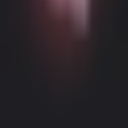
Möglicher altersbeschränkter Inhalt
Diese Website (Dream Companion) enthält altersbeschränkte
Inhalte. Um sie zu nutzen, müssen Sie mindestens 18 Jahre alt und
volljährig sein und die gesetzliche Einwilligung unter den Gesetzen
der entsprechenden Gerichtsbarkeit haben, von der aus Sie auf diese
Website zugreifen.
Durch Klicken auf die Schaltfläche 'Ich bin über
18, Fortfahren' und durch das Betreten von Dream Companion
stimmen Sie hiermit (1) unseren Nutzungsbedingungen zu; und (2)
bestätigen unter Strafe des Meineids, dass Sie über 18 Jahre alt oder
Impressum
|
Datenschutzrichtlinie
volljährig an Ihrem Standort sind.