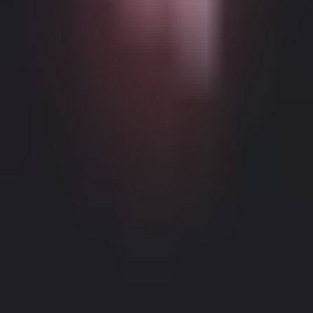
Möglicher altersbeschränkter Inhalt
Diese Website (Dream Companion) enthält altersbeschränkte
Inhalte. Um sie zu nutzen, müssen Sie mindestens 18 Jahre alt und
volljährig sein und die gesetzliche Einwilligung unter den Gesetzen
der entsprechenden Gerichtsbarkeit haben, von der aus Sie auf diese
Website zugreifen.
Durch Klicken auf die Schaltfläche 'Ich bin über
18, Fortfahren' und durch das Betreten von Dream Companion
stimmen Sie hiermit (1) unseren Nutzungsbedingungen zu; und (2)
bestätigen unter Strafe des Meineids, dass Sie über 18 Jahre alt oder
Impressum
|
Datenschutzrichtlinie
volljährig an Ihrem Standort sind.