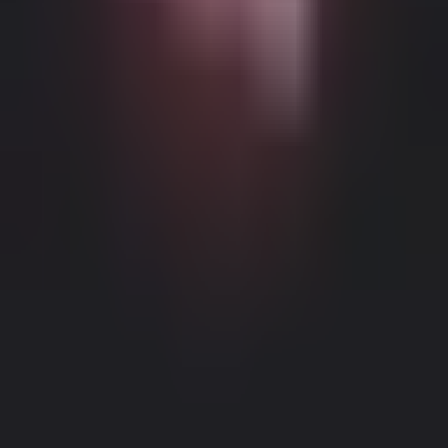
Möglicher altersbeschränkter Inhalt
Diese Website (Dream Companion) enthält altersbeschränkte
Inhalte. Um sie zu nutzen, müssen Sie mindestens 18 Jahre alt und
volljährig sein und die gesetzliche Einwilligung unter den Gesetzen
der entsprechenden Gerichtsbarkeit haben, von der aus Sie auf diese
Website zugreifen.
Durch Klicken auf die Schaltfläche 'Ich bin über
18, Fortfahren' und durch das Betreten von Dream Companion
stimmen Sie hiermit (1) unseren Nutzungsbedingungen zu; und (2)
bestätigen unter Strafe des Meineids, dass Sie über 18 Jahre alt oder
Impressum
|
Datenschutzrichtlinie
volljährig an Ihrem Standort sind.