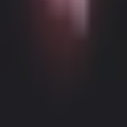
Möglicher altersbeschränkter Inhalt
Diese Website (Dream Companion) enthält altersbeschränkte
Inhalte. Um sie zu nutzen, müssen Sie mindestens 18 Jahre alt und
volljährig sein und die gesetzliche Einwilligung unter den Gesetzen
der entsprechenden Gerichtsbarkeit haben, von der aus Sie auf diese
Website zugreifen.
Durch Klicken auf die Schaltfläche 'Ich bin über
18, Fortfahren' und durch das Betreten von Dream Companion
stimmen Sie hiermit (1) unseren Nutzungsbedingungen zu; und (2)
bestätigen unter Strafe des Meineids, dass Sie über 18 Jahre alt oder
Impressum
|
Datenschutzrichtlinie
volljährig an Ihrem Standort sind.