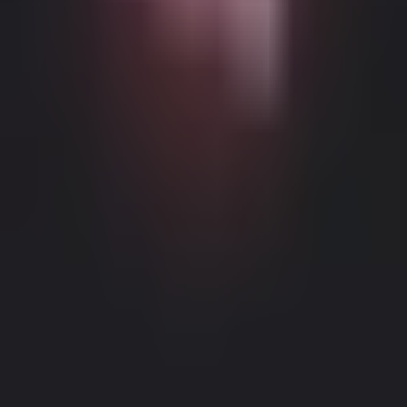
Möglicher altersbeschränkter Inhalt
Diese Website (Dream Companion) enthält altersbeschränkte
Inhalte. Um sie zu nutzen, müssen Sie mindestens 18 Jahre alt und
volljährig sein und die gesetzliche Einwilligung unter den Gesetzen
der entsprechenden Gerichtsbarkeit haben, von der aus Sie auf diese
Website zugreifen.
Durch Klicken auf die Schaltfläche 'Ich bin über
18, Fortfahren' und durch das Betreten von Dream Companion
stimmen Sie hiermit (1) unseren Nutzungsbedingungen zu; und (2)
bestätigen unter Strafe des Meineids, dass Sie über 18 Jahre alt oder
Impressum
|
Datenschutzrichtlinie
volljährig an Ihrem Standort sind.