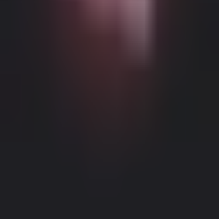
Möglicher altersbeschränkter Inhalt
Diese Website (Dream Companion) enthält altersbeschränkte
Inhalte. Um sie zu nutzen, müssen Sie mindestens 18 Jahre alt und
volljährig sein und die gesetzliche Einwilligung unter den Gesetzen
der entsprechenden Gerichtsbarkeit haben, von der aus Sie auf diese
Website zugreifen.
Durch Klicken auf die Schaltfläche 'Ich bin über
18, Fortfahren' und durch das Betreten von Dream Companion
stimmen Sie hiermit (1) unseren Nutzungsbedingungen zu; und (2)
bestätigen unter Strafe des Meineids, dass Sie über 18 Jahre alt oder
Impressum
|
Datenschutzrichtlinie
volljährig an Ihrem Standort sind.