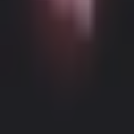
Möglicher altersbeschränkter Inhalt
Diese Website (Dream Companion) enthält altersbeschränkte
Inhalte. Um sie zu nutzen, müssen Sie mindestens 18 Jahre alt und
volljährig sein und die gesetzliche Einwilligung unter den Gesetzen
der entsprechenden Gerichtsbarkeit haben, von der aus Sie auf diese
Website zugreifen.
Durch Klicken auf die Schaltfläche 'Ich bin über
18, Fortfahren' und durch das Betreten von Dream Companion
stimmen Sie hiermit (1) unseren Nutzungsbedingungen zu; und (2)
bestätigen unter Strafe des Meineids, dass Sie über 18 Jahre alt oder
Impressum
|
Datenschutzrichtlinie
volljährig an Ihrem Standort sind.