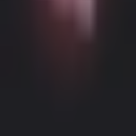
Möglicher altersbeschränkter Inhalt
Diese Website (Dream Companion) enthält altersbeschränkte
Inhalte. Um sie zu nutzen, müssen Sie mindestens 18 Jahre alt und
volljährig sein und die gesetzliche Einwilligung unter den Gesetzen
der entsprechenden Gerichtsbarkeit haben, von der aus Sie auf diese
Website zugreifen.
Durch Klicken auf die Schaltfläche 'Ich bin über
18, Fortfahren' und durch das Betreten von Dream Companion
stimmen Sie hiermit (1) unseren Nutzungsbedingungen zu; und (2)
bestätigen unter Strafe des Meineids, dass Sie über 18 Jahre alt oder
Impressum
|
Datenschutzrichtlinie
volljährig an Ihrem Standort sind.