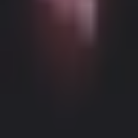
Можливий контент з віковими обмеженнями
Цей веб-сайт (Dream Companion) містить контент з віковими
обмеженнями. Для його використання ви повинні бути
принаймні 18 років і досягти повноліття та правової згоди
відповідно до законів юрисдикції, з якої ви отримуєте доступ
до цього веб-сайту.
Натискаючи кнопку 'Мені більше 18,
Продовжити' та входячи в Dream Companion, ви цим самим (1)
погоджуєтесь з нашими Умовами використання; та (2) під
загрозою кримінальної відповідальності за лжесвідчення
Правове повідомлення
|
Політика конфіденційності
підтверджуєте, що вам більше 18 років або ви досягли
повноліття у вашому місці проживання.