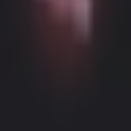
Можливий контент з віковими обмеженнями
Цей веб-сайт (Dream Companion) містить контент з віковими
обмеженнями. Для його використання ви повинні бути
принаймні 18 років і досягти повноліття та правової згоди
відповідно до законів юрисдикції, з якої ви отримуєте доступ
до цього веб-сайту.
Натискаючи кнопку 'Мені більше 18,
Продовжити' та входячи в Dream Companion, ви цим самим (1)
погоджуєтесь з нашими Умовами використання; та (2) під
загрозою кримінальної відповідальності за лжесвідчення
Правове повідомлення
|
Політика конфіденційності
підтверджуєте, що вам більше 18 років або ви досягли
повноліття у вашому місці проживання.