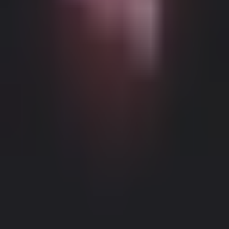
Можливий контент з віковими обмеженнями
Цей веб-сайт (Dream Companion) містить контент з віковими
обмеженнями. Для його використання ви повинні бути
принаймні 18 років і досягти повноліття та правової згоди
відповідно до законів юрисдикції, з якої ви отримуєте доступ
до цього веб-сайту.
Натискаючи кнопку 'Мені більше 18,
Продовжити' та входячи в Dream Companion, ви цим самим (1)
погоджуєтесь з нашими Умовами використання; та (2) під
загрозою кримінальної відповідальності за лжесвідчення
Правове повідомлення
|
Політика конфіденційності
підтверджуєте, що вам більше 18 років або ви досягли
повноліття у вашому місці проживання.