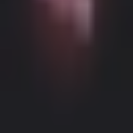
Можливий контент з віковими обмеженнями
Цей веб-сайт (Dream Companion) містить контент з віковими
обмеженнями. Для його використання ви повинні бути
принаймні 18 років і досягти повноліття та правової згоди
відповідно до законів юрисдикції, з якої ви отримуєте доступ
до цього веб-сайту.
Натискаючи кнопку 'Мені більше 18,
Продовжити' та входячи в Dream Companion, ви цим самим (1)
погоджуєтесь з нашими Умовами використання; та (2) під
загрозою кримінальної відповідальності за лжесвідчення
Правове повідомлення
|
Політика конфіденційності
підтверджуєте, що вам більше 18 років або ви досягли
повноліття у вашому місці проживання.