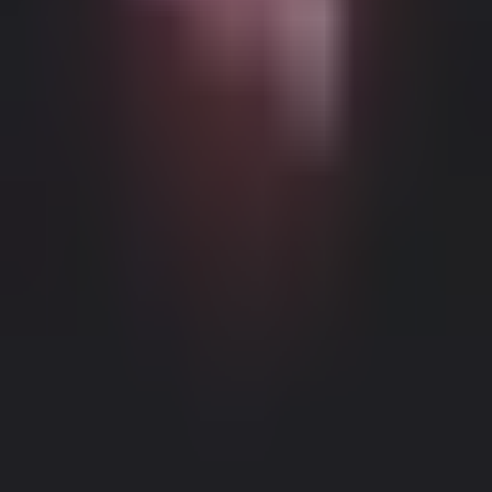
Можливий контент з віковими обмеженнями
Цей веб-сайт (Dream Companion) містить контент з віковими
обмеженнями. Для його використання ви повинні бути
принаймні 18 років і досягти повноліття та правової згоди
відповідно до законів юрисдикції, з якої ви отримуєте доступ
до цього веб-сайту.
Натискаючи кнопку 'Мені більше 18,
Продовжити' та входячи в Dream Companion, ви цим самим (1)
погоджуєтесь з нашими Умовами використання; та (2) під
загрозою кримінальної відповідальності за лжесвідчення
Правове повідомлення
|
Політика конфіденційності
підтверджуєте, що вам більше 18 років або ви досягли
повноліття у вашому місці проживання.