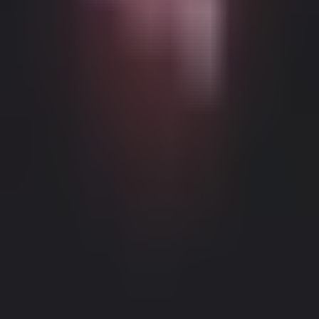
Можливий контент з віковими обмеженнями
Цей веб-сайт (Dream Companion) містить контент з віковими
обмеженнями. Для його використання ви повинні бути
принаймні 18 років і досягти повноліття та правової згоди
відповідно до законів юрисдикції, з якої ви отримуєте доступ
до цього веб-сайту.
Натискаючи кнопку 'Мені більше 18,
Продовжити' та входячи в Dream Companion, ви цим самим (1)
погоджуєтесь з нашими Умовами використання; та (2) під
загрозою кримінальної відповідальності за лжесвідчення
Правове повідомлення
|
Політика конфіденційності
підтверджуєте, що вам більше 18 років або ви досягли
повноліття у вашому місці проживання.