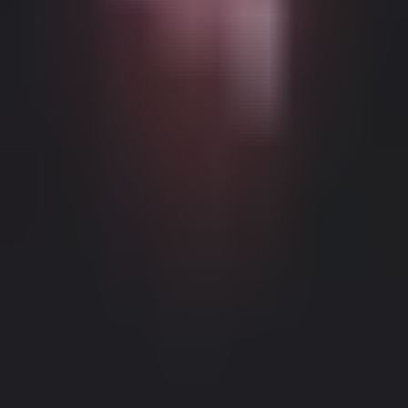
Можливий контент з віковими обмеженнями
Цей веб-сайт (Dream Companion) містить контент з віковими
обмеженнями. Для його використання ви повинні бути
принаймні 18 років і досягти повноліття та правової згоди
відповідно до законів юрисдикції, з якої ви отримуєте доступ
до цього веб-сайту.
Натискаючи кнопку 'Мені більше 18,
Продовжити' та входячи в Dream Companion, ви цим самим (1)
погоджуєтесь з нашими Умовами використання; та (2) під
загрозою кримінальної відповідальності за лжесвідчення
Правове повідомлення
|
Політика конфіденційності
підтверджуєте, що вам більше 18 років або ви досягли
повноліття у вашому місці проживання.