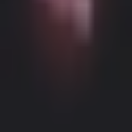
Можливий контент з віковими обмеженнями
Цей веб-сайт (Dream Companion) містить контент з віковими
обмеженнями. Для його використання ви повинні бути
принаймні 18 років і досягти повноліття та правової згоди
відповідно до законів юрисдикції, з якої ви отримуєте доступ
до цього веб-сайту.
Натискаючи кнопку 'Мені більше 18,
Продовжити' та входячи в Dream Companion, ви цим самим (1)
погоджуєтесь з нашими Умовами використання; та (2) під
загрозою кримінальної відповідальності за лжесвідчення
Правове повідомлення
|
Політика конфіденційності
підтверджуєте, що вам більше 18 років або ви досягли
повноліття у вашому місці проживання.