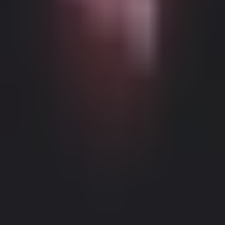
Можливий контент з віковими обмеженнями
Цей веб-сайт (Dream Companion) містить контент з віковими
обмеженнями. Для його використання ви повинні бути
принаймні 18 років і досягти повноліття та правової згоди
відповідно до законів юрисдикції, з якої ви отримуєте доступ
до цього веб-сайту.
Натискаючи кнопку 'Мені більше 18,
Продовжити' та входячи в Dream Companion, ви цим самим (1)
погоджуєтесь з нашими Умовами використання; та (2) під
загрозою кримінальної відповідальності за лжесвідчення
Правове повідомлення
|
Політика конфіденційності
підтверджуєте, що вам більше 18 років або ви досягли
повноліття у вашому місці проживання.