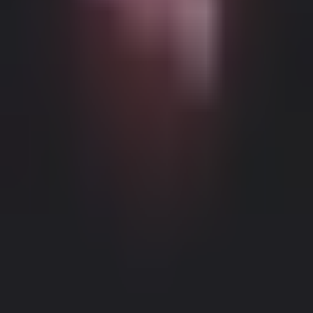
Можливий контент з віковими обмеженнями
Цей веб-сайт (Dream Companion) містить контент з віковими
обмеженнями. Для його використання ви повинні бути
принаймні 18 років і досягти повноліття та правової згоди
відповідно до законів юрисдикції, з якої ви отримуєте доступ
до цього веб-сайту.
Натискаючи кнопку 'Мені більше 18,
Продовжити' та входячи в Dream Companion, ви цим самим (1)
погоджуєтесь з нашими Умовами використання; та (2) під
загрозою кримінальної відповідальності за лжесвідчення
Правове повідомлення
|
Політика конфіденційності
підтверджуєте, що вам більше 18 років або ви досягли
повноліття у вашому місці проживання.