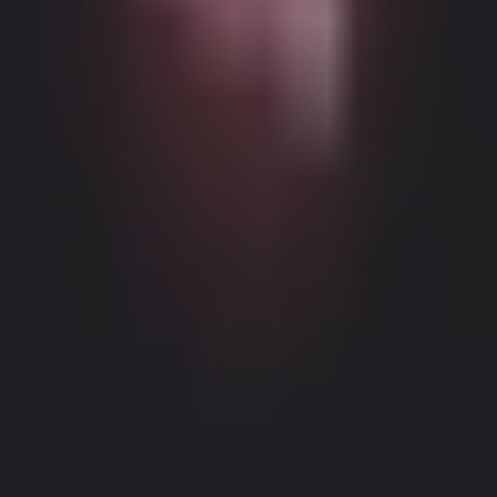
Можливий контент з віковими обмеженнями
Цей веб-сайт (Dream Companion) містить контент з віковими
обмеженнями. Для його використання ви повинні бути
принаймні 18 років і досягти повноліття та правової згоди
відповідно до законів юрисдикції, з якої ви отримуєте доступ
до цього веб-сайту.
Натискаючи кнопку 'Мені більше 18,
Продовжити' та входячи в Dream Companion, ви цим самим (1)
погоджуєтесь з нашими Умовами використання; та (2) під
загрозою кримінальної відповідальності за лжесвідчення
Правове повідомлення
|
Політика конфіденційності
підтверджуєте, що вам більше 18 років або ви досягли
повноліття у вашому місці проживання.