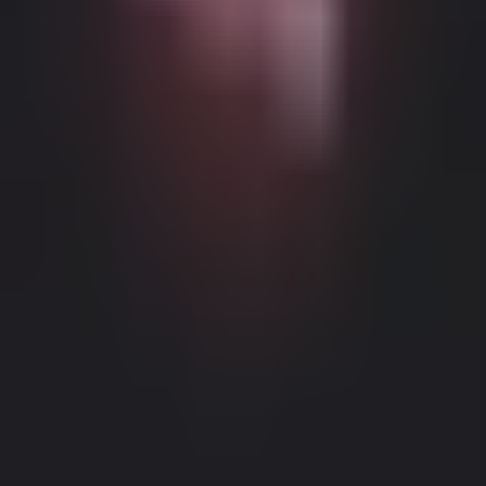
Можливий контент з віковими обмеженнями
Цей веб-сайт (Dream Companion) містить контент з віковими
обмеженнями. Для його використання ви повинні бути
принаймні 18 років і досягти повноліття та правової згоди
відповідно до законів юрисдикції, з якої ви отримуєте доступ
до цього веб-сайту.
Натискаючи кнопку 'Мені більше 18,
Продовжити' та входячи в Dream Companion, ви цим самим (1)
погоджуєтесь з нашими Умовами використання; та (2) під
загрозою кримінальної відповідальності за лжесвідчення
Правове повідомлення
|
Політика конфіденційності
підтверджуєте, що вам більше 18 років або ви досягли
повноліття у вашому місці проживання.