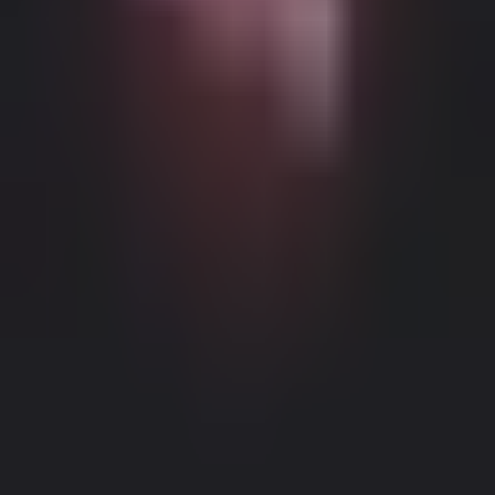
Можливий контент з віковими обмеженнями
Цей веб-сайт (Dream Companion) містить контент з віковими
обмеженнями. Для його використання ви повинні бути
принаймні 18 років і досягти повноліття та правової згоди
відповідно до законів юрисдикції, з якої ви отримуєте доступ
до цього веб-сайту.
Натискаючи кнопку 'Мені більше 18,
Продовжити' та входячи в Dream Companion, ви цим самим (1)
погоджуєтесь з нашими Умовами використання; та (2) під
загрозою кримінальної відповідальності за лжесвідчення
Правове повідомлення
|
Політика конфіденційності
підтверджуєте, що вам більше 18 років або ви досягли
повноліття у вашому місці проживання.