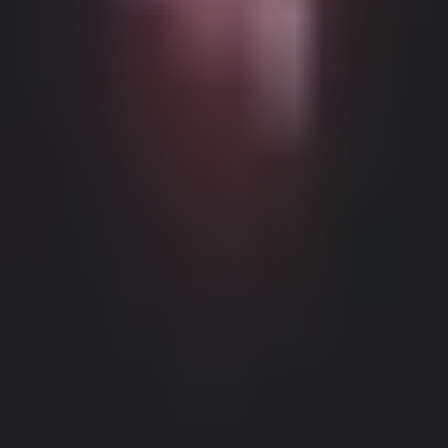
Можливий контент з віковими обмеженнями
Цей веб-сайт (Dream Companion) містить контент з віковими
обмеженнями. Для його використання ви повинні бути
принаймні 18 років і досягти повноліття та правової згоди
відповідно до законів юрисдикції, з якої ви отримуєте доступ
до цього веб-сайту.
Натискаючи кнопку 'Мені більше 18,
Продовжити' та входячи в Dream Companion, ви цим самим (1)
погоджуєтесь з нашими Умовами використання; та (2) під
загрозою кримінальної відповідальності за лжесвідчення
Правове повідомлення
|
Політика конфіденційності
підтверджуєте, що вам більше 18 років або ви досягли
повноліття у вашому місці проживання.