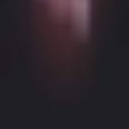
Можливий контент з віковими обмеженнями
Цей веб-сайт (Dream Companion) містить контент з віковими
обмеженнями. Для його використання ви повинні бути
принаймні 18 років і досягти повноліття та правової згоди
відповідно до законів юрисдикції, з якої ви отримуєте доступ
до цього веб-сайту.
Натискаючи кнопку 'Мені більше 18,
Продовжити' та входячи в Dream Companion, ви цим самим (1)
погоджуєтесь з нашими Умовами використання; та (2) під
загрозою кримінальної відповідальності за лжесвідчення
Правове повідомлення
|
Політика конфіденційності
підтверджуєте, що вам більше 18 років або ви досягли
повноліття у вашому місці проживання.