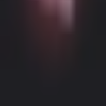
Możliwe Treści Ograniczone Wiekowo
Ta strona internetowa (Dream Companion) zawiera treści
ograniczone wiekowo. Aby z niej korzystać, musisz mieć co
najmniej 18 lat i osiągnąć wiek pełnoletności oraz zgodę prawną
zgodnie z prawem obowiązującym w jurysdykcji, z której
uzyskujesz dostęp do tej strony.
Klikając przycisk 'Mam ponad 18
lat, Kontynuuj' i wchodząc na Dream Companion, niniejszym (1)
zgadzasz się na nasze Warunki Użytkowania; oraz (2) pod groźbą
krzywoprzysięstwa, poświadczasz, że masz ponad 18 lat lub wiek
Informacje Prawne
|
Polityka Prywatności
pełnoletności w twojej lokalizacji.