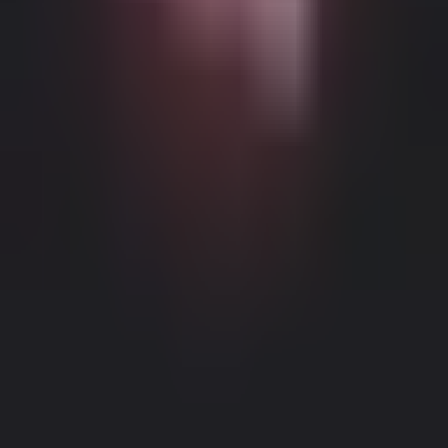
Możliwe Treści Ograniczone Wiekowo
Ta strona internetowa (Dream Companion) zawiera treści
ograniczone wiekowo. Aby z niej korzystać, musisz mieć co
najmniej 18 lat i osiągnąć wiek pełnoletności oraz zgodę prawną
zgodnie z prawem obowiązującym w jurysdykcji, z której
uzyskujesz dostęp do tej strony.
Klikając przycisk 'Mam ponad 18
lat, Kontynuuj' i wchodząc na Dream Companion, niniejszym (1)
zgadzasz się na nasze Warunki Użytkowania; oraz (2) pod groźbą
krzywoprzysięstwa, poświadczasz, że masz ponad 18 lat lub wiek
Informacje Prawne
|
Polityka Prywatności
pełnoletności w twojej lokalizacji.