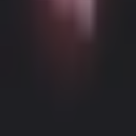
Możliwe Treści Ograniczone Wiekowo
Ta strona internetowa (Dream Companion) zawiera treści
ograniczone wiekowo. Aby z niej korzystać, musisz mieć co
najmniej 18 lat i osiągnąć wiek pełnoletności oraz zgodę prawną
zgodnie z prawem obowiązującym w jurysdykcji, z której
uzyskujesz dostęp do tej strony.
Klikając przycisk 'Mam ponad 18
lat, Kontynuuj' i wchodząc na Dream Companion, niniejszym (1)
zgadzasz się na nasze Warunki Użytkowania; oraz (2) pod groźbą
krzywoprzysięstwa, poświadczasz, że masz ponad 18 lat lub wiek
Informacje Prawne
|
Polityka Prywatności
pełnoletności w twojej lokalizacji.