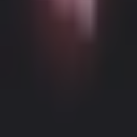
Możliwe Treści Ograniczone Wiekowo
Ta strona internetowa (Dream Companion) zawiera treści
ograniczone wiekowo. Aby z niej korzystać, musisz mieć co
najmniej 18 lat i osiągnąć wiek pełnoletności oraz zgodę prawną
zgodnie z prawem obowiązującym w jurysdykcji, z której
uzyskujesz dostęp do tej strony.
Klikając przycisk 'Mam ponad 18
lat, Kontynuuj' i wchodząc na Dream Companion, niniejszym (1)
zgadzasz się na nasze Warunki Użytkowania; oraz (2) pod groźbą
krzywoprzysięstwa, poświadczasz, że masz ponad 18 lat lub wiek
Informacje Prawne
|
Polityka Prywatności
pełnoletności w twojej lokalizacji.