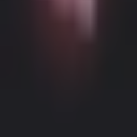
Możliwe Treści Ograniczone Wiekowo
Ta strona internetowa (Dream Companion) zawiera treści
ograniczone wiekowo. Aby z niej korzystać, musisz mieć co
najmniej 18 lat i osiągnąć wiek pełnoletności oraz zgodę prawną
zgodnie z prawem obowiązującym w jurysdykcji, z której
uzyskujesz dostęp do tej strony.
Klikając przycisk 'Mam ponad 18
lat, Kontynuuj' i wchodząc na Dream Companion, niniejszym (1)
zgadzasz się na nasze Warunki Użytkowania; oraz (2) pod groźbą
krzywoprzysięstwa, poświadczasz, że masz ponad 18 lat lub wiek
Informacje Prawne
|
Polityka Prywatności
pełnoletności w twojej lokalizacji.