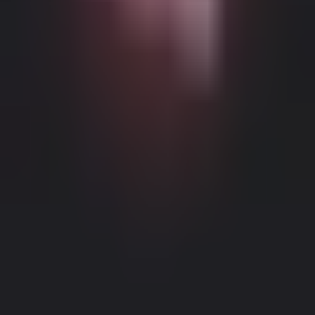
Możliwe Treści Ograniczone Wiekowo
Ta strona internetowa (Dream Companion) zawiera treści
ograniczone wiekowo. Aby z niej korzystać, musisz mieć co
najmniej 18 lat i osiągnąć wiek pełnoletności oraz zgodę prawną
zgodnie z prawem obowiązującym w jurysdykcji, z której
uzyskujesz dostęp do tej strony.
Klikając przycisk 'Mam ponad 18
lat, Kontynuuj' i wchodząc na Dream Companion, niniejszym (1)
zgadzasz się na nasze Warunki Użytkowania; oraz (2) pod groźbą
krzywoprzysięstwa, poświadczasz, że masz ponad 18 lat lub wiek
pełnoletności w twojej lokalizacji.
Informacje Prawne
|
Polityka Prywatności