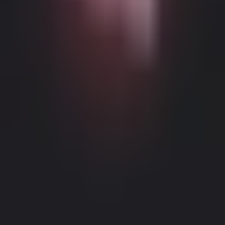
Możliwe Treści Ograniczone Wiekowo
Ta strona internetowa (Dream Companion) zawiera treści
ograniczone wiekowo. Aby z niej korzystać, musisz mieć co
najmniej 18 lat i osiągnąć wiek pełnoletności oraz zgodę prawną
zgodnie z prawem obowiązującym w jurysdykcji, z której
uzyskujesz dostęp do tej strony.
Klikając przycisk 'Mam ponad 18
lat, Kontynuuj' i wchodząc na Dream Companion, niniejszym (1)
zgadzasz się na nasze Warunki Użytkowania; oraz (2) pod groźbą
krzywoprzysięstwa, poświadczasz, że masz ponad 18 lat lub wiek
pełnoletności w twojej lokalizacji.
Informacje Prawne
|
Polityka Prywatności