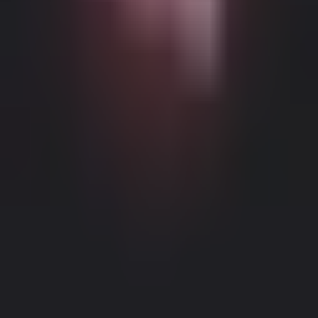
Możliwe Treści Ograniczone Wiekowo
Ta strona internetowa (Dream Companion) zawiera treści
ograniczone wiekowo. Aby z niej korzystać, musisz mieć co
najmniej 18 lat i osiągnąć wiek pełnoletności oraz zgodę prawną
zgodnie z prawem obowiązującym w jurysdykcji, z której
uzyskujesz dostęp do tej strony.
Klikając przycisk 'Mam ponad 18
lat, Kontynuuj' i wchodząc na Dream Companion, niniejszym (1)
zgadzasz się na nasze Warunki Użytkowania; oraz (2) pod groźbą
krzywoprzysięstwa, poświadczasz, że masz ponad 18 lat lub wiek
pełnoletności w twojej lokalizacji.
Informacje Prawne
|
Polityka Prywatności