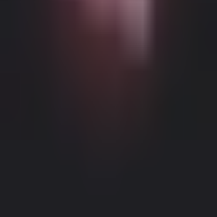
Możliwe Treści Ograniczone Wiekowo
Ta strona internetowa (Dream Companion) zawiera treści
ograniczone wiekowo. Aby z niej korzystać, musisz mieć co
najmniej 18 lat i osiągnąć wiek pełnoletności oraz zgodę prawną
zgodnie z prawem obowiązującym w jurysdykcji, z której
uzyskujesz dostęp do tej strony.
Klikając przycisk 'Mam ponad 18
lat, Kontynuuj' i wchodząc na Dream Companion, niniejszym (1)
zgadzasz się na nasze Warunki Użytkowania; oraz (2) pod groźbą
krzywoprzysięstwa, poświadczasz, że masz ponad 18 lat lub wiek
pełnoletności w twojej lokalizacji.
Informacje Prawne
|
Polityka Prywatności