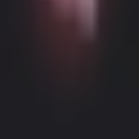
Możliwe Treści Ograniczone Wiekowo
Ta strona internetowa (Dream Companion) zawiera treści
ograniczone wiekowo. Aby z niej korzystać, musisz mieć co
najmniej 18 lat i osiągnąć wiek pełnoletności oraz zgodę prawną
zgodnie z prawem obowiązującym w jurysdykcji, z której
uzyskujesz dostęp do tej strony.
Klikając przycisk 'Mam ponad 18
lat, Kontynuuj' i wchodząc na Dream Companion, niniejszym (1)
zgadzasz się na nasze Warunki Użytkowania; oraz (2) pod groźbą
krzywoprzysięstwa, poświadczasz, że masz ponad 18 lat lub wiek
pełnoletności w twojej lokalizacji.
Informacje Prawne
|
Polityka Prywatności